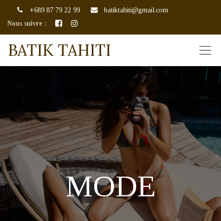
+689 87 79 22 99
batiktahiti@gmail.com
Nous suivre :
BATIK TAHITI
MODE